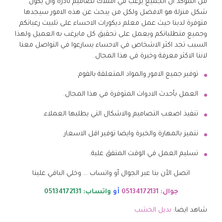
من المؤكد ان الجميع يرغب في امتلاك تصاميم نادرة وان يكون
شكل منزلة هو الافضل ولكل من يبحث عن هذه الامور سيجدها
متوفرة لدينا حيث عمل معلم ديكورات الاحساء على تلبيت رعباتكم
وجميع متطلباتكم ويعمل على تحقيق كل مايرغب به العميل ولهذا
السبب تجد اكثر الاشخاص في الاحساء يسارعوا في التواصل معنا
لاننا الاكثر معرفة وخبرة في هذا المجال.
توفير جميع الامور والمواد المتعلقة بالفوم.
العمل بأحدث الادوات المتوفرة في هذا المجال.
تنفيذ اصعب التصاميم والاشكال التي يطلبها العملاء.
نتميز بالمهارة والخبرة وايضا توفير اقل الاسعار.
تسليم العمل في الوقت المتفق علية.
اتصل الأن بنا عبر الجوال أو واتساب … وخلي الباقي علينا
جوال: 05134172131
أو
واتساب: 05134172131
شاهد ايضا:
بديل الخشب