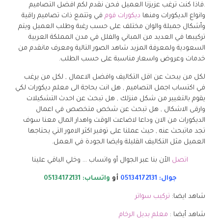
.فاذا كنت ترغب عزيزنا العميل فحن نقدم لكم افضل التصاميم
وانواع الديكورات ومنها
ديكورات فوم
في وتتمع ذات تصاميم راقية
وأشكال جميلة والوان مختلف على حسب رغبة وطلب العميل ويتم
تركيبها في العديد من المباني والفلل في مدن المملكة العربية
السعودية ولمعرفة المزيد شاهد الصور التالية ومعرف مانقدم من
خدمات وعروض واسعار مناسبة على حسب الطلب.
لكل من يبحث عن اقل التكاليف وافضل الاعمال , لكل من يرغب
في اكتساب اجمل التصاميم , هل انت بحاجة الى معلم ديكورات لكي
يقوم بالتغيير من شكل منزلك , هل تبحث عن احدث التشكيلات
وارقى الاشكال , هل تبحث عن شخص متخصص في اعمال
الديكورات من الان وداعا لاضاعت الوقت واهدار المال معنا سوف
تجد ماتبحث عنه , حيث عملنا على توفير اكثر الامور التي يحتاجها
العميل مثل التكاليف القليلة وايضا الجودة في العمل.
اتصل
الأن بنا عبر الجوال أو واتساب … وخلي الباقي علينا
جوال: 05134172131
أو
واتساب: 05134172131
شاهد ايضا:
تركيب سواتر
شاهد أيضا :
معلم بديل الرخام