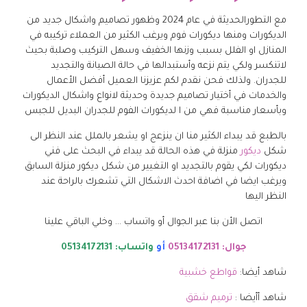
مع التطورالحديثة في عام 2024 وظهور تصاميم واشكال جديد من
الديكورات ومنها ديكورات فوم ويرغب الكثير من العملاء تركيبه في
المنازل او الفلل بسبب وزنها الخفيف وسهل التركيب وصلبة بحيث
لاتنكسر ولكي يتم نزعه وأستبدالها في حالة الصيانة والتجديد
للجدران. ولذلك فحن نقدم لكم عزيزنا العميل أفضل الأعمال
والخدمات في أختيار تصاميم جديدة وحديثة لانواع واشكال الديكورات
وبأسعار مناسبة فهي من ا لديكورات الفوم للجدران البديل للجبس
بالطبع قد يبداء الكثير منا ان ينزعج او يشعر بالملل عند النظر الى
شكل
ديكور
منزلة في هذه الحالة قد يبداء في البحث على فني
ديكورات لكي يقوم بالتجديد او التغيير من شكل ديكور منزلة السابق
ويرغب ايضا في اضافة احدث الاشكال التي تشعرك بالراحة عند
النظر اليها
اتصل الأن بنا عبر الجوال أو واتساب … وخلي الباقي علينا
جوال: 05134172131
أو
واتساب: 05134172131
شاهد أيضا:
قواطع خشبية
شاهد أأيضا :
ترميم شقق