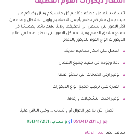
اسعار ديكورات الفوم القطيف
نتشرف بالتعامل معكم وتقديم كل مايسركم وينال رضاكم من
حيث جعل منازلكم تظهر بأجمل التصاميم وارقى الاشكال وهذه من
اكثر الامور التي نسعى الى تحقيقها ولاننا نهتم دائما بعملائنا في
جميع مناطق الدمام وفرنا لهم كل الامور التي يبحثوا عنها في عالم
الديكورات الواح الفوم للديكور بالدمام.
العمل على ابتكار تصاميم حديثة.
دقة وجودة في تنفيذ جميع الاعمال.
توفير ارقى الخدمات التي تبحثوا عنها.
القدرة على تركيب جميع انواع الديكورات.
توفير احدث التشكيلات وارقاها.
اتصل الأن بنا عبر الجوال أو واتساب … وخلي الباقي علينا
جوال: 05134172131
أو
واتساب: 05134172131
شاهد ايضا:
بديل الرخام