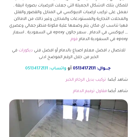
للمكان بتلك الاشكال الجميلة التي جعلت الارضيات بصورة انيقة ,
نعمل على تركيب ارضيات الايبوكسي في المنازل والقصور والفلل
والمحلات التجارية والمستودعات والمخازن وغير ذالك من الاماكن
فهيا تناسب اي مكان يتم وضعها علية مكونة منظر جمالي وعصري
,,, ايبوكسي في الدمام , سعر جالون epoxy في السعودية , اسعار
epoxy في السعودية الدمام
فوم
.
للاتصال بـ افضل معلم اصباغ بالدمام أو افضل فني
ديكورات
في
الخبر من خلال الرقم الموضح ادنى
جـــوال: 05134172131
أو
واتساب: 05134172131
شاهد أيضا:
تركيب بديل الرخام الخبر
شاهد أيضا:
مقاول ترميم الدمام