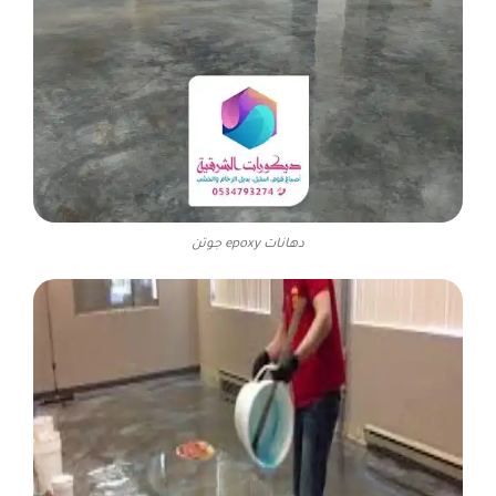
دهانات epoxy جوتن