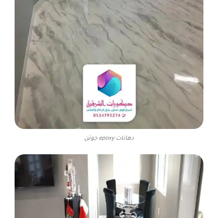
دهانات epoxy جوتن