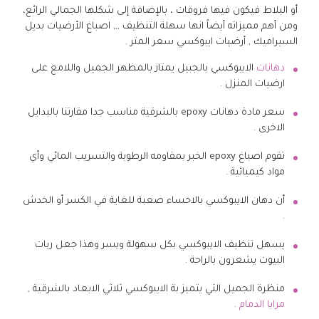
أو البلاط فيكون فيها فروقات ، بالإضافة إلى شكلها الجمالي الرائع،
ومن أهم مميزاته أيضاً انها سهلة التنظيف ,,, اصباغ الأرضيات بديل
السيراميك , أرضيات ايبوكسي سعر المتر .
دهانات
الايبوكسي بالجبيل يمتاز بالمظهر الجميل واللامع على
ارضيات المنزل .
سعر مادة دهانات epoxy بالشرقية مناسب جدا مقارتنا بالبدايل
الاخرى .
تقوم اصباغ epoxy الخبر بمقاومه الرطوبة والتسريب المائي وأي
مواد كيميائية .
أن دهان الايبوكسي بالاحساء صعبة للغاية في الكسر أو الخدش
.
يسهل تنظيف الايبوكسي بكل سهولة ويسر وهذا جعل ربات
البيوت يشعرون بالراحة .
منظرة الجميل التي يتميز بة الايبوكسي ثلاثي الابعاد بالشرقية ,
مرايا الدمام
.