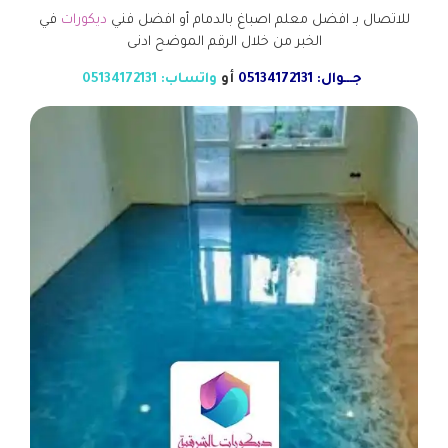
للاتصال بـ افضل معلم اصباغ بالدمام أو افضل فني
ديكورات
في
الخبر من خلال الرقم الموضح ادنى
جـــوال: 05134172131
أو
واتساب: 05134172131