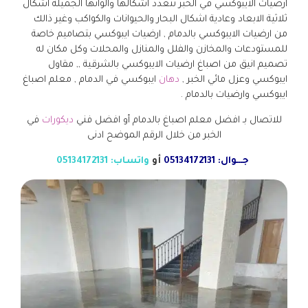
ارضيات الايبوكسي في الخبر تتعدد اشكالها والوانها الجميلة اشكال
ثلاثية الابعاد وعادية اشكال البحار والحيوانات والكواكب وغير ذالك
من ارضيات الايبوكسي بالدمام , ارضيات ايبوكسي بتصاميم خاصة
للمستودعات والمخازن والفلل والمنازل والمحلات وكل مكان له
تصميم انيق من اصباغ ارضيات الايبوكسي بالشرقية ,, مقاول
ايبوكسي وعزل مائي الخبر ,
دهان
ايبوكسي في الدمام , معلم اصباغ
ايبوكسي وارضيات بالدمام .
للاتصال بـ افضل معلم اصباغ بالدمام أو افضل فني
ديكورات
في
الخبر من خلال الرقم الموضح ادنى
جـــوال: 05134172131
أو
واتساب: 05134172131