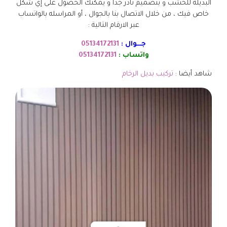
البديلة للخشب و بتصميم نادر جداً و يمكنك الحصول على إي شكل
خاص فيك ، من خلال الاتصال بنا بالجوال ، أو المراسله بالواتساب
عبر الارقام التالية :
جـــوال :
05134172131
واتساب :
05134172131
شاهد أيضا :
تركيب بديل الرخام