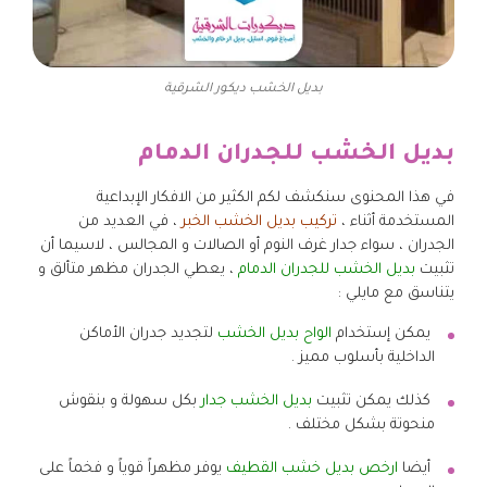
بديل الخشب ديكور الشرقية
بديل الخشب للجدران الدمام
في هذا المحنوى سنكشف لكم الكثير من الافكار الإبداعية
المستخدمة أثناء ،
تركيب بديل الخشب الخبر
، في العديد من
الجدران ، سواء جدار غرف النوم أو الصالات و المجالس ، لاسيما أن
تثبيت
بديل الخشب للجدران الدمام
، يعطي الجدران مظهر متألق و
يتناسق مع مايلي :
يمكن إستخدام
الواح بديل الخشب
لتجديد جدران الأماكن
الداخلية بأسلوب مميز .
كذلك يمكن تثبيت
بديل الخشب جدار
بكل سهولة و بنقوش
منحوتة بشكل مختلف .
أيضا
ارخص بديل خشب القطيف
يوفر مظهراً قوياً و فخماً على