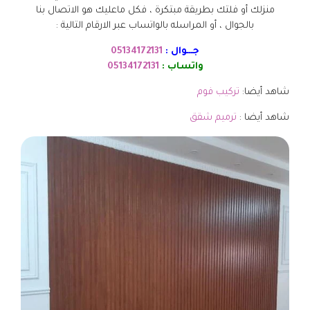
منزلك أو فلتك بطريقة مبتكرة ، فكل ماعليك هو الاتصال بنا
بالجوال ، أو المراسله بالواتساب عبر الارقام التالية :
جـــوال :
05134172131
واتساب :
05134172131
شاهد أيضا:
تركيب فوم
شاهد أيضا :
ترميم شقق