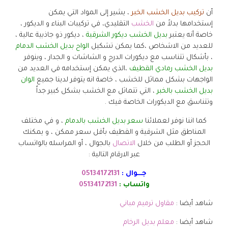
أن
تركيب بديل الخشب الخبر
، يشير إلى المواد التي يمكن
إستخدامها بدلاً من
الخشب
التقليدي، في تركيبات البناء و الديكور ،
خاصة أنه يعتبر
بديل الخشب ديكور الشرقية
، ديكور ذو جاذبية عالية ،
للعديد من الاشخاص ،كما يمكن تشكيل
الواح بديل الخشب الدمام
، بأشكال تتناسب مع ديكورات الدرج و الشاشات و الجدار ، وينوفر
بديل الخشب رمادي القطيف
،الذي يمكن إستخدامه في العديد من
الواجهات بشكل مماثل للخشب ، خاصة انه يتوفر لدينا جميع
الوان
بديل الخشب بالخبر
، التي تتماثل مع الخشب بشكل كبير جداُ
وتتناسق مع الديكورات الخاصة فيك .
كما اننا نوفر لعملائنا
سعر بديل الخشب بالدمام
، و في مختلف
المناطق مثل الشرقية و القطيف بأقل سعر ممكن ، و يمكنك
الحجز أو الطلب من خلال
الاتصال
بالجوال ، أو المراسله بالواتساب
عبر الارقام التالية :
جـــوال :
05134172131
واتساب :
05134172131
شاهد أيضا :
مقاول ترميم مباني
شاهد أيضا :
معلم بديل الرخام