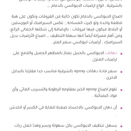
بالشرقية , انواع ارضيات الايبوكسي بالدمام ,,,.
اصباغ الايبوكسي بالدمام تكون خالية من الفروقات وتكون على هية
قطعة واحدة ولو كبرت المساحة ,, عكس السيراميك أو البورسلين
أو البلاط فيكون فيها فروقات ، بالإضافة إلى شكلها الجمالي الرائع،
ومن أهم مميزاته أيضاً انها سهلة التنظيف ,,, اصباغ الأرضيات بديل
السيراميك , أرضيات ايبوكسي سعر المتر .
دهانات
الايبوكسي بالجبيل يمتاز بالمظهر الجميل واللامع على
ارضيات المنزل .
سعر مادة دهانات epoxy بالشرقية مناسب جدا مقارتنا بالبدايل
الاخرى .
تقوم اصباغ epoxy الخبر بمقاومه الرطوبة والتسريب المائي وأي
مواد كيميائية .
أن دهان الايبوكسي بالاحساء صعبة للغاية في الكسر أو الخدش
.
يسهل تنظيف الايبوكسي بكل سهولة ويسر وهذا جعل ربات