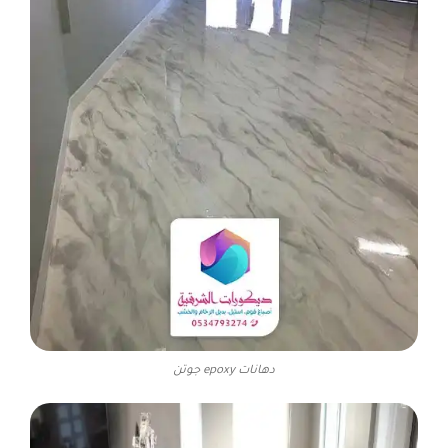
دهانات epoxy جوتن