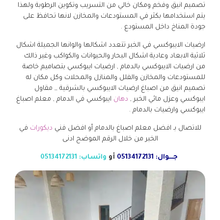
تصميم انيق وفخم ومكان خالي من التسريب وتكوين الرطوبة ولهذا
يتم استخدامها بكثر في المستودعات والمخازن لانها تحافظ على
جودة المناخ داخل المستودع .
ارضيات الايبوكسي في الخبر تتعدد اشكالها والوانها الجميلة اشكال
ثلاثية الابعاد وعادية اشكال البحار والحيوانات والكواكب وغير ذالك
من ارضيات الايبوكسي بالدمام , ارضيات ايبوكسي بتصاميم خاصة
للمستودعات والمخازن والفلل والمنازل والمحلات وكل مكان له
تصميم انيق من اصباغ ارضيات الايبوكسي بالشرقية ,, مقاول
ايبوكسي وعزل مائي الخبر ,
دهان
ايبوكسي في الدمام , معلم اصباغ
ايبوكسي وارضيات بالدمام .
للاتصال بـ افضل معلم اصباغ بالدمام أو افضل فني
ديكورات
في
الخبر من خلال الرقم الموضح ادنى
جـــوال: 05134172131
أو
واتساب: 05134172131