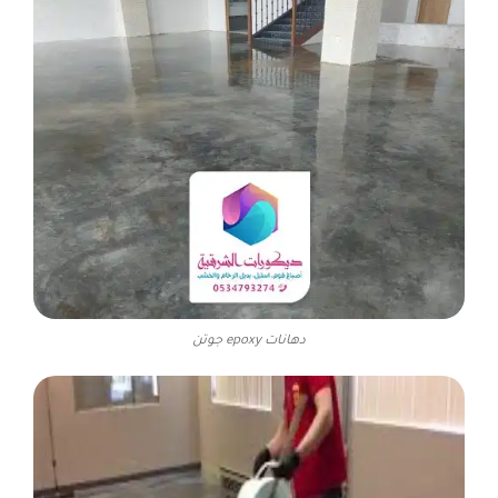
دهانات epoxy جوتن