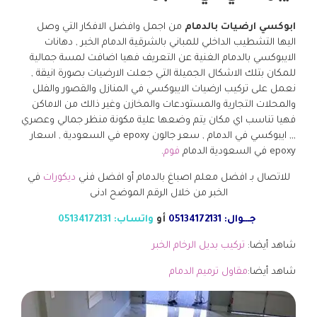
ابوكسي ارضيات بالدمام
من اجمل وافضل الافكار التي وصل
اليها التشطيب الداخلي للمباني بالشرقية الدمام الخبر , دهانات
الايبوكسي بالدمام الغنية عن التعريف فهيا اضافت لمسة جمالية
للمكان بتلك الاشكال الجميلة التي جعلت الارضيات بصورة انيقة ,
نعمل على تركيب ارضيات الايبوكسي في المنازل والقصور والفلل
والمحلات التجارية والمستودعات والمخازن وغير ذالك من الاماكن
فهيا تناسب اي مكان يتم وضعها علية مكونة منظر جمالي وعصري
,,, ايبوكسي في الدمام , سعر جالون epoxy في السعودية , اسعار
epoxy في السعودية الدمام
فوم
.
للاتصال بـ افضل معلم اصباغ بالدمام أو افضل فني
ديكورات
في
الخبر من خلال الرقم الموضح ادنى
جـــوال: 05134172131
أو
واتساب: 05134172131
شاهد أيضا:
تركيب بديل الرخام الخبر
شاهد أيضا:
مقاول ترميم الدمام