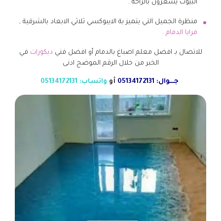
البيوت يشعرون بالراحة .
منظرة الجميل التي يتميز بة الايبوكسي ثلاثي الابعاد بالشرقية ,
مرايا الدمام
.
للاتصال بـ افضل معلم اصباغ بالدمام أو افضل فني
ديكورات
في
الخبر من خلال الرقم الموضح ادنى
جـــوال: 05134172131
أو
واتساب: 05134172131