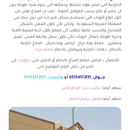
الخارجية التي تتميز بقوة تحملها وجمالها التي يدوم فترة طويلة دون
ان تتغير أو تتاثر بسبب العوامل الجوية , حيث ان اصباغ جوتن من
اجود انواع البويات التي يستخدم بشكل كبير جدا من دون شك في
المملكة العربية السعودية , ولاكن لكي يكون العمل بالشكل
الصحيح والانسب فانها تتطلب الى معلم يكون لدية معرفة كافية
وخبرة طويلة باعمال البويات لكي يكون شكل واجهة المبنى جميل
وعصري ,, معلم بويه حراج , ارخص بويه جدران , اصباغ خارجية
بالدمام , دهانات خارجيه وبروفايل بالدمام
معلم مرايا
.
للاتصال بـ افضل معلم اصباغ بالدمام أو افضل فني
ديكورات
في
الخبر من خلال الرقم الموضح ادنى
جـــوال: 05134172131
أو
واتساب: 05134172131
شاهد أيضا:
تركيب بديل الرخام الخبر
شاهد أيضا:
مقاول ترميم الدمام