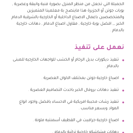
الجميلة التي تجعل من منظر المنزل بصورة فنية وانيقة وعصرية ,
بويات جوتن أو الجزيرة هذا ماينصح بة معلمينا المتميزين
والمتخصصين باعمال الاصباغ الداخلية أو الخارجية بالشرقية الدمام
الخبر ,,, افضل بوية خارجية , مقاول اصباغ الدمام , دهانات خارجية
بالدمام .
نعمل على تنفيذ
تنفيذ ديكورات بديل الرخام أو الخشب للواجهات الخارجيه للمبنى
بالدمام .
اصباغ خارجية جوتن بمختلف الالوان العصرية .
تنفيذ دهانات بروفال الخبر باحدث التصاميم العصرية .
تنفيذ رشات محببة امريكية في الاحساء بافضل واجود انواع
المواد وبسعر مناسب .
اصباغ خارجية جرافيت في القطيف أسمنتيه ملونة .
دهانات مشاشكو خارجية تراثية بالدمام .