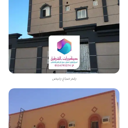
رقم صباغ رخيص