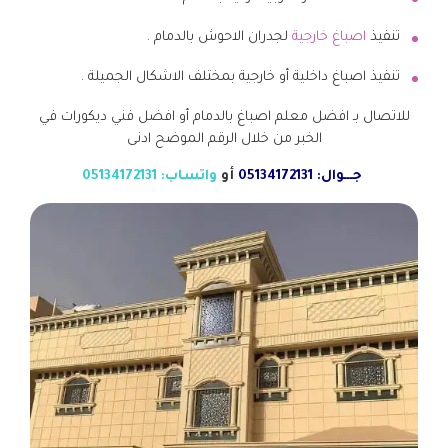
تنفيذ
اصباغ خارجية
لجدران الاحوش بالدمام .
تنفيذ اصباغ داخلية أو خارجية بمختلف الاشكال الجميلة .
للاتصال بـ افضل معلم اصباغ بالدمام أو افضل فني ديكورات في
الخبر من خلال الرقم الموضح ادنى
جـــوال: 05134172131
أو
واتساب: 05134172131