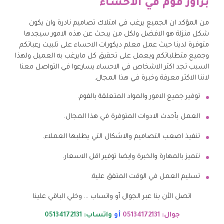
براوز فوم في الاحساء
من المؤكد ان الجميع يرغب في امتلاك تصاميم نادرة وان يكون
شكل منزلة هو الافضل ولكل من يبحث عن هذه الامور سيجدها
متوفرة لدينا حيث عمل معلم ديكورات الاحساء على تلبيت رعباتكم
وجميع متطلباتكم ويعمل على تحقيق كل مايرغب به العميل ولهذا
السبب تجد اكثر الاشخاص في الاحساء يسارعوا في التواصل معنا
لاننا الاكثر معرفة وخبرة في هذا المجال.
توفير جميع الامور والمواد المتعلقة بالفوم.
العمل بأحدث الادوات المتوفرة في هذا المجال.
تنفيذ اصعب التصاميم والاشكال التي يطلبها العملاء.
نتميز بالمهارة والخبرة وايضا توفير اقل الاسعار.
تسليم العمل في الوقت المتفق علية.
اتصل الأن بنا عبر الجوال أو واتساب … وخلي الباقي علينا
جوال: 05134172131
أو
واتساب: 05134172131