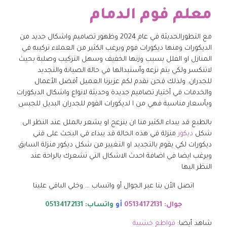
معلم فوم الدمام
مع التطورالحديثة في عام 2024 وظهور تصاميم واشكال جديد من
الديكورات ومنها ديكورات فوم ويرغب الكثير من العملاء تركيبه في
المنازل او الفلل بسبب وزنها الخفيف وسهل التركيب وصلبة بحيث
لاتنكسر ولكي يتم نزعه وأستبدالها في حالة الصيانة والتجديد
للجدران. ولذلك فحن نقدم لكم عزيزنا العميل أفضل الأعمال
والخدمات في أختيار تصاميم جديدة وحديثة لانواع واشكال الديكورات
وبأسعار مناسبة فهي من ا لديكورات الفوم للجدران البديل للجبس
بالطبع قد يبداء الكثير منا ان ينزعج او يشعر بالملل عند النظر الى
شكل
ديكور
منزلة في هذه الحالة قد يبداء في البحث على فني
ديكورات لكي يقوم بالتجديد او التغيير من شكل ديكور منزلة السابق
ويرغب ايضا في اضافة احدث الاشكال التي تشعرك بالراحة عند
النظر اليها
اتصل الأن بنا عبر الجوال أو واتساب … وخلي الباقي علينا
جوال: 05134172131
أو
واتساب: 05134172131
شاهد أيضا:
قواطع خشبية