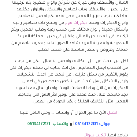
المنازل والأسقف وهي عبارة عن شرائح والواح صغيره يتم تركيبها
على الجدران والأسقف وذات تصاميم والاشكال والالوان مختلفه
.فاذا كنت ترغب عزيزنا العميل فحن نقدم لكم افضل التصاميم
وانواع الديكورات ومنها
ديكورات فوم
في وتتمع ذات تصاميم راقية
وأشكال جميلة والوان مختلف على حسب رغبة وطلب العميل ويتم
تركيبها في العديد من المباني والفلل في مدن المملكة العربية
السعودية ولمعرفة المزيد شاهد الصور التالية ومعرف مانقدم من
خدمات وعروض واسعار مناسبة على حسب الطلب.
لكل من يبحث عن اقل التكاليف وافضل الاعمال , لكل من يرغب
في اكتساب اجمل التصاميم , هل انت بحاجة الى معلم ديكورات لكي
يقوم بالتغيير من شكل منزلك , هل تبحث عن احدث التشكيلات
وارقى الاشكال , هل تبحث عن شخص متخصص في اعمال
الديكورات من الان وداعا لاضاعت الوقت واهدار المال معنا سوف
تجد ماتبحث عنه , حيث عملنا على توفير اكثر الامور التي يحتاجها
العميل مثل التكاليف القليلة وايضا الجودة في العمل.
اتصل
الأن بنا عبر الجوال أو واتساب … وخلي الباقي علينا
جوال: 05134172131
أو
واتساب: 05134172131
شاهد ايضا:
تركيب سواتر