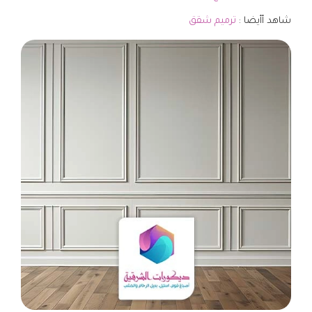
شاهد أأيضا :
ترميم شقق