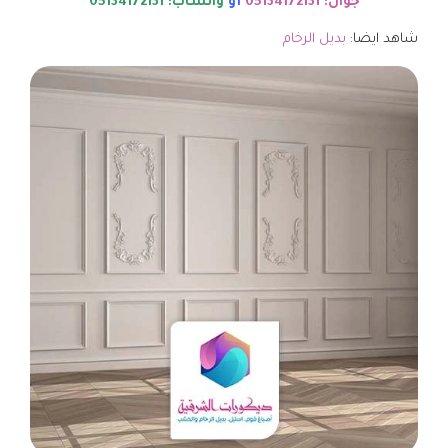
جوال: 05134172131
أو
واتساب: 05134172131
شاهد ايضا:
بديل الرخام