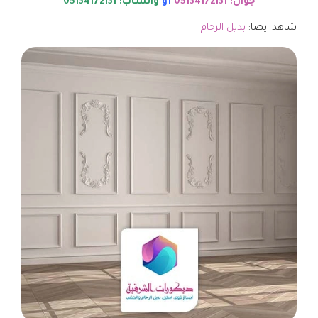
جوال: 05134172131
أو
واتساب: 05134172131
شاهد ايضا:
بديل الرخام