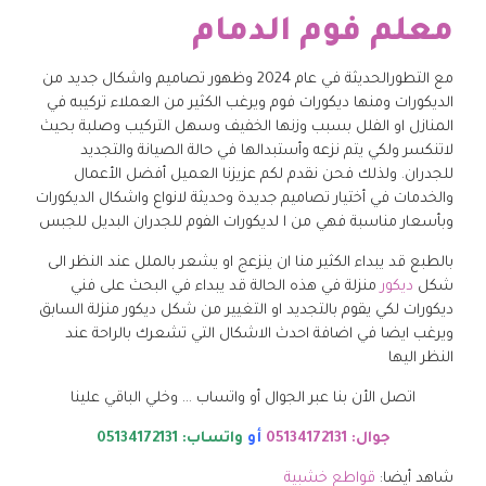
معلم فوم الدمام
مع التطورالحديثة في عام 2024 وظهور تصاميم واشكال جديد من
الديكورات ومنها ديكورات فوم ويرغب الكثير من العملاء تركيبه في
المنازل او الفلل بسبب وزنها الخفيف وسهل التركيب وصلبة بحيث
لاتنكسر ولكي يتم نزعه وأستبدالها في حالة الصيانة والتجديد
للجدران. ولذلك فحن نقدم لكم عزيزنا العميل أفضل الأعمال
والخدمات في أختيار تصاميم جديدة وحديثة لانواع واشكال الديكورات
وبأسعار مناسبة فهي من ا لديكورات الفوم للجدران البديل للجبس
بالطبع قد يبداء الكثير منا ان ينزعج او يشعر بالملل عند النظر الى
شكل
ديكور
منزلة في هذه الحالة قد يبداء في البحث على فني
ديكورات لكي يقوم بالتجديد او التغيير من شكل ديكور منزلة السابق
ويرغب ايضا في اضافة احدث الاشكال التي تشعرك بالراحة عند
النظر اليها
اتصل الأن بنا عبر الجوال أو واتساب … وخلي الباقي علينا
جوال: 05134172131
أو
واتساب: 05134172131
شاهد أيضا:
قواطع خشبية