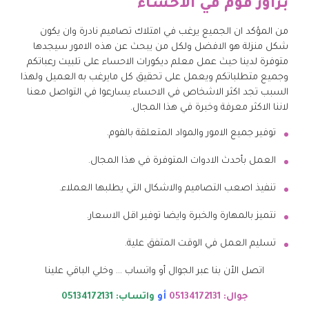
براوز فوم في الاحساء
من المؤكد ان الجميع يرغب في امتلاك تصاميم نادرة وان يكون
شكل منزلة هو الافضل ولكل من يبحث عن هذه الامور سيجدها
متوفرة لدينا حيث عمل معلم ديكورات الاحساء على تلبيت رعباتكم
وجميع متطلباتكم ويعمل على تحقيق كل مايرغب به العميل ولهذا
السبب تجد اكثر الاشخاص في الاحساء يسارعوا في التواصل معنا
لاننا الاكثر معرفة وخبرة في هذا المجال.
توفير جميع الامور والمواد المتعلقة بالفوم.
العمل بأحدث الادوات المتوفرة في هذا المجال.
تنفيذ اصعب التصاميم والاشكال التي يطلبها العملاء.
نتميز بالمهارة والخبرة وايضا توفير اقل الاسعار.
تسليم العمل في الوقت المتفق علية.
اتصل الأن بنا عبر الجوال أو واتساب … وخلي الباقي علينا
جوال: 05134172131
أو
واتساب: 05134172131