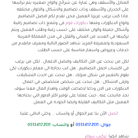
المنازل والأسقف وهي عبارة عن شرائح والواح صغيره يتم تركيبها
على الجدران والأسقف وذات تصاميم والاشكال والالوان مختلفه
.فاذا كنت ترغب عزيزنا العميل فحن نقدم لكم افضل التصاميم
وانواع الديكورات ومنها
ديكورات فوم
في وتتمع ذات تصاميم راقية
وأشكال جميلة والوان مختلف على حسب رغبة وطلب العميل ويتم
تركيبها في العديد من المباني والفلل في مدن المملكة العربية
السعودية ولمعرفة المزيد شاهد الصور التالية ومعرف مانقدم من
خدمات وعروض واسعار مناسبة على حسب الطلب.
لكل من يبحث عن اقل التكاليف وافضل الاعمال , لكل من يرغب
في اكتساب اجمل التصاميم , هل انت بحاجة الى معلم ديكورات لكي
يقوم بالتغيير من شكل منزلك , هل تبحث عن احدث التشكيلات
وارقى الاشكال , هل تبحث عن شخص متخصص في اعمال
الديكورات من الان وداعا لاضاعت الوقت واهدار المال معنا سوف
تجد ماتبحث عنه , حيث عملنا على توفير اكثر الامور التي يحتاجها
العميل مثل التكاليف القليلة وايضا الجودة في العمل.
اتصل
الأن بنا عبر الجوال أو واتساب … وخلي الباقي علينا
جوال: 05134172131
أو
واتساب: 05134172131
شاهد ايضا:
تركيب سواتر