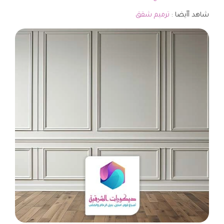
شاهد أأيضا :
ترميم شقق