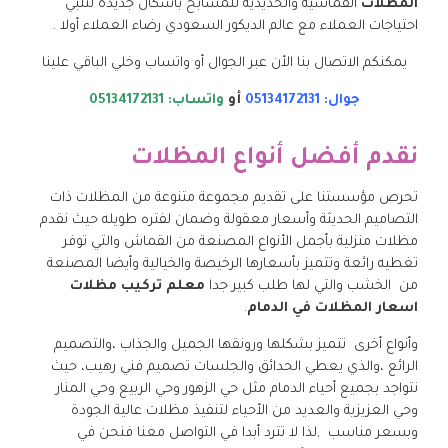
المظلات
القماشية والحديدية للمسابح بأشكال جديدة لتلبي
احتياجات العملاء مع عالم الديكور السعودي رضاء العملاء أولا .
يمكنكم الاتصال بنا الأن عبر الجوال أو واتساب وخلي الباقي علينا
جوال: 05134172131
أو
واتساب: 05134172131
نقدم أفضل أنواع المظلات
تحرص مؤسستنا على تقديم مجموعة متنوعة من المظلات ذات
التصاميم الحديثة وأسعار معقولة وضمان لفتره طويله حيث نقدم
مظلات منزلية بأجمل الأنواع المصنعة من القماش والتي توفر
تغطيه رائعة وتتميز بأسعارها الرخيصة والخيالية وأيضا المصنعة
من الخشب والتي لها طلب كبير جدا
معلم تركيب مظلات
اسعار المظلات في الدمام
.
وأنواع أخرى تتميز بشكلها ورونقها الجميل والجذاب ،والتصميم
الرائع ،والذي يعطي الحدائق والجلسات تصميم فني رهيب، حيث
نتواجد بجميع أحياء الدمام مثل حي الزهور وحي الربيع وحي المنار
وحي العزيزية والعديد من الأحياء لتنفيذ مظلات عالية الجودة
وبسعر مناسب ,لذا لا تترد أبدا في التواصل معنا فنحن في