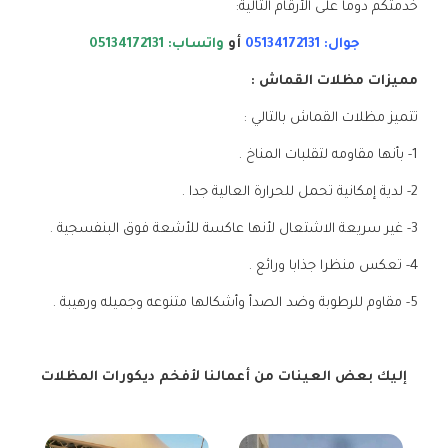
خدمتكم دوما على الأرقام التالية:
جوال: 05134172131
أو
واتساب: 05134172131
مميزات مظلات القماش :
تتميز مظلات القماش بالتالي :
1- بأنها مقاومه لتقلبات المناخ .
2- لدية إمكانية تحمل للحرارة العالية جدا .
3- غير سريعة الاشتعال لأنها عاكسة للأشعة فوق البنفسجية .
4- تعكس منظرا جذابا ورائع .
5- مقاوم للرطوبة وضد الصدأ وأشكالها متنوعه وجميله ورهيبة .
إليك بعض العينات من أعمالنا لأفخم ديكورات المظلات