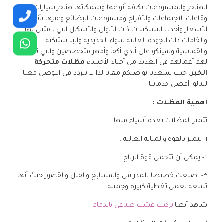
الهناجر والمستودعات بكافة أنواعها وسمكاتها هناجر سيارات
وقاعات الاجتماعات والأفراح ومستودعات البضائع وغيرها بأنسب
الأسعار وأحدث التشكيلات ذات الألوان والأشكال التي لامثيل لها
والخامات ذات الجودة العالية سواء الحديدية والبلاستيكية
والقماشية وشينكو على أيدي أكفأ وأمهر متخصصين والتي تشهد
لهم أعمالهم في العديد من أحياء الأحساء
مظلات متحركة
الخبر
, حيث يسعدنا تواصلكم معانا لذا لا تتردد في التوصل معنا
لتنالوا أفضل خدماتنا .
أهمية المظلات :
تتميز المظلات بعدة أشياء منها:
١- تتميز بالقوة والمتانة العالية .
٢- يمكن أن تتحمل قوة الرياح .
٣- صنعت خصيصا للمدراس والمسابح والفلل والقصور حيث أنها
تسعة لعمل تغطية كبيره وجميله.
شاهد أيضا:
تركيب عشب صناعي بالدمام