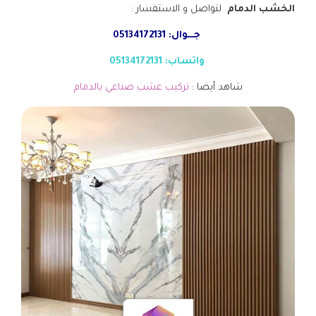
الخشب الدمام
لتواصل و الاستفسار :
جـــوال: 05134172131
واتساب: 05134172131
شاهد أيضا :
تركيب عشب صناعي بالدمام