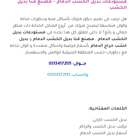
مستودعات بديل الخشب الدمام – مصنع قنا بديل
الخشب
هل ترغب في تغيير ديكور منزلك بأشكال فنيه وديكورات جذابه
والوان متناسقة ليصبح منزلك من أروع المنازل الجذابة ذات منظر
جمالي و رائع؟ لا داعي للقلق كل هذا تجده في
مستودعات بديل
الخشب الدمام
،
مصنع قنا بديل الخشب الدمام
و
بديل
خشب حراج الدمام
بأسعار مرضيه واشكال متعددة و الوان جذابه
مع ديكورات خشب المنطقة الشرقية لتواصل والاستفسار :
جـــوال: 05134172131
واتساب: 05134172131
الكلمات المفتاحية:
بديل الخشب خارجي
تركيب بديل الخشب والرخام
أسعار بديل الخشب الدمام