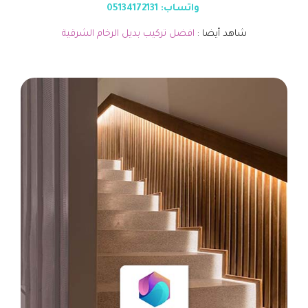
واتساب: 05134172131
شاهد أيضا :
افضل تركيب بديل الرخام الشرقية