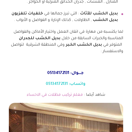
المنازل , المنشآت , جدران الحدائق المنزلية أو الحواجز .
بديل الخشب للأثاث
: التي تبرز جمالها في
خلفيات تلفزيون
بديل الخشب
, الطاولات , كذلك الإنارة و الفواصل و الأبواب .
لما يكتسبه من مهارة في اتقان العمل واختيار الأماكن والفواصل
المناسبة والخبرات السابقة من خلال
بديل الخشب للجدران
المتوفر في
بديل الخشب الخبر
وفي المنطقة الشرقية لتواصل
والاستفسار :
جـــوال: 05134172131
واتساب: 05134172131
شاهد أيضا :
معلم تركيب مظلات في الاحساء