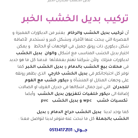
بديل الخشب للجدران الخبر
تركيب بديل الخشب الخبر
أن
تركيب بديل الخشب والرخام
يعتبر من الديكورات المميزة و
العصرية التي يبحث عنها الأفراد وبشكل كبير و تستخدم لأضافه
شكل ديكوري ذات رونق جميل في الواجهات أو الحائط و يمكن
اختيار بديل الخشب المناسب مع اشكال
والوان بديل الخشب
لديكورات منزلك ولأن شركتنا تهتم بعملائها قدمنا كل ما هو جديد
في
محلات بيع الخشب بالدمام
و
بديل الخشب الخبر
كما
نوفر كل احتياجاتكم في
بديل الخشب خارجي
الذي يظهر رونقه
على وجهات المنازل او المنشأة و
ديكور خشب مع الفوم
للجدران
التي تبرز جمال اشكالها في جدران الغرف او الصالات
إضافة الى
ديكور خلفيات تلفزيون بديل الخشب
وأيضا
تكسيات خشب
wpc
و بديل الخشب
pvc
.
كما يوجد لدينا
بديل الخشب حراج الدمام
و
بديل
الخشب
بالجملة
كل ما تبحث عنه متوفر لدينا لتواصل معنا :
جـــوال: 05134172131