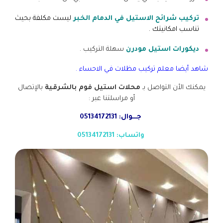
تركيب شرائح الاستيل في الدمام الخبر
ليست مكلفة بحيث
تناسب امكانيتك .
ديكورات استيل مودرن
سهلة التركيب .
شاهد أيضا
معلم تركيب مظلات في الاحساء
.
يمكنك الأن التواصل بـ
محلات استيل فوم بالشرقية
بالإتصال
أو مراسلتنا عبر :
جـــوال: 05134172131
واتساب: 05134172131