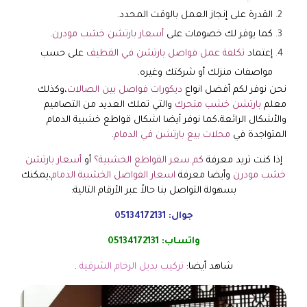
القدرة على إنجاز العمل بالوقت المحدد.
كما يوفر لك خصومات على
أسعار بارتشن خشب مودرن
.
إعتماد
تكلفة عمل فواصل بارتشن في القطيف
على حسب
مواصفات منزلك أو شركتك وغيره.
نحن نوفر لكم أفضل انواع
ديكورات فواصل بين الصالات
،وكذلك
معلم
بارتشن خشب متحرك
والتي تملك العديد من التصاميم
والأشكال الرائعة،كما نوفر أيضا اشكال قواطع خشبية الدمام
المتواجدة في
محلات بيع بارتشن في الدمام
.
إذا كنت تريد معرفة
كم سعر القواطع الخشبية؟
أو
أسعار بارتشن
خشب مودرن
وأيضا معرفة
اسعار الفواصل الخشبية الدمام
،يمكنك
بسهولة التواصل بنا حالاً عبر الأرقام التالية:
جوال:
05134172131
واتساب:
05134172131
شاهد أيضا:
تركيب بديل الرخام الشرقية
.