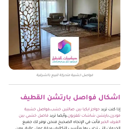
فواصل خشبية متحركة للبيع بالشرقية
اشكال فواصل بارتشن القطيف
إذا كنت تريد
حواجز ايكيا بين صالتين خشب
،
فواصل خشبية
مودرن
،
بارتشن شاشات تلفزيون
،وأيضا تريد
فاصل خشبي بين
الغرف الخبر
فأنت في الإتجاه الصحيح فنحن نوفر لك جميع
الخدمات التي ترغب بها وبأنسب التكاليف ودقة عمل عالية، ومن