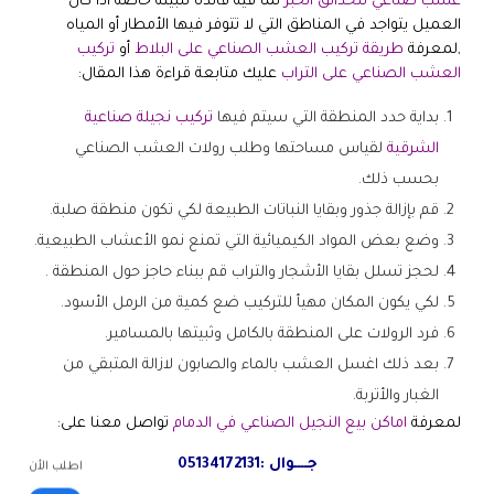
عشب صناعي للحدائق الخبر
لما فيه فائدة للبيئة خاصة اذا كان
العميل يتواجد في المناطق التي لا تتوفر فيها الأمطار أو المياه
,لمعرفة
طريقة تركيب العشب الصناعي على البلاط
أو
تركيب
العشب الصناعي على التراب
عليك متابعة قراءة هذا المقال:
بداية حدد المنطقة التي سيتم فيها
تركيب نجيلة صناعية
الشرقية
لقياس مساحتها وطلب رولات العشب الصناعي
بحسب ذلك.
قم بإزالة جذور وبقايا النباتات الطبيعة لكي تكون منطقة صلبة.
وضع بعض المواد الكيميائية التي تمنع نمو الأعشاب الطبيعية.
لحجز تسلل بقايا الأشجار والتراب قم ببناء حاجز حول المنطقة .
لكي يكون المكان مهيأ للتركيب ضع كمية من الرمل الأسود.
فرد الرولات على المنطقة بالكامل وثبيتها بالمسامير.
بعد ذلك اغسل العشب بالماء والصابون لازالة المتبقي من
الغبار والأتربة.
لمعرفة
اماكن بيع النجيل الصناعي في الدمام
تواصل معنا على:
جــــوال :
05134172131
اطلب الأن