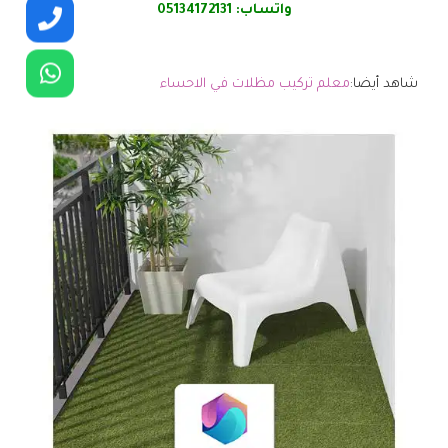
واتساب:
05134172131
شاهد أيضا:
معلم تركيب مظلات في الاحساء