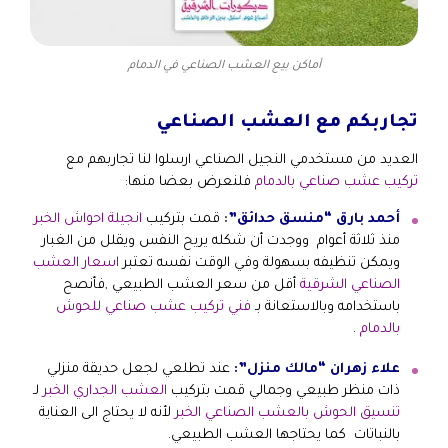
أماكن بيع العشب الصناعي في الدمام
تجاربكم مع العشب الصناعي
العديد من مستخدمي النجيل الصناعي ارسلوا لنا تجاربهم مع
تركيب عشب صناعي بالدمام
فلنعرض بعضا منها:
أحمد بارق “منسق حدائق”
:
قمت بتركيب
انجيلة احواش الخبر
منذ ثلاثة أعوام ووجدت أن شكله يريح النفس ويقلل من الغبار
ويمكن تنظيفه بسهولة وفي الوقت نفسه تعتبر
اسعار
العشب
الصناعي الشرقية
أقل من سعر العشب الطبيعي ,فأنصح
باستخدامه وبالاستعانة بـ
فني تركيب عشب صناعي للحوش
بالدمام
.
علاء زهران “مالك منزل”:
عند تطلعي لجعل حديقة منزلي
ذات منظر طبيعي وجمالي قمت
بتركيب
العشب الجداري الخبر
لـ
تنسيق الحوش بالعشب الصناعي الخبر
لأنه لا يحتاج الى العناية
بالنباتات كما يحتاجها العشب الطبيعي.