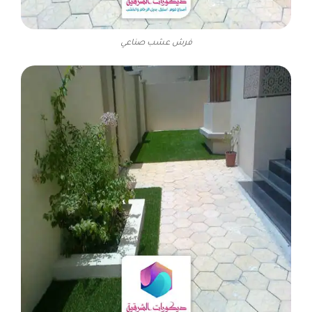
فرش عشب صناعي