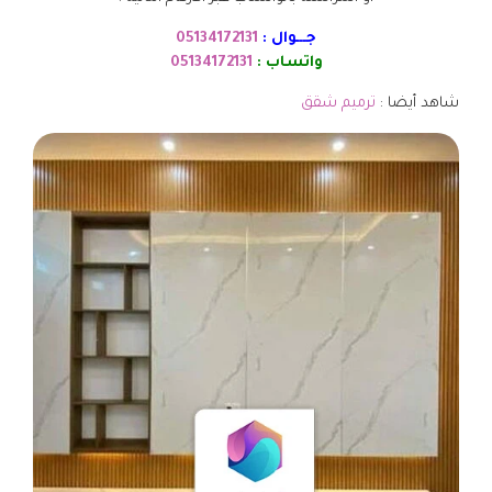
جـــوال :
05134172131
واتساب :
05134172131
شاهد أيضا :
ترميم شقق