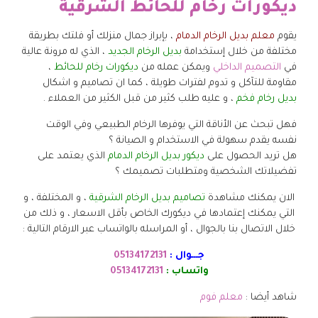
ديكورات رخام للحائط الشرقية
يقوم
معلم بديل الرخام الدمام
، بإبراز جمال منزلك أو فلتك بطريقة
مختلفة من خلال إستخدامة
بديل الرخام الجديد
، الذي له مرونة عالية
في
التصميم الداخلي
ويمكن عمله من
ديكورات رخام للحائط
،
مقاومة للتآكل و تدوم لفترات طويلة ، كما ان تصاميم و
اشكال
بديل رخام فخم
، و عليه طلب كثير من قبل الكثير من العملاء .
فهل تبحث عن الأناقة التي يوفرها الرخام الطبيعي وفي الوقت
نفسه يقدم سهولة في الاستخدام و الصيانة ؟
هل تريد الحصول على
ديكور بديل الرخام الدمام
الذي يعتمد على
تفضيلاتك الشخصية ومتطلبات تصميمك ؟
الان يمكنك مشاهدة
تصاميم بديل الرخام الشرقية
، و المختلفة ، و
التي يمكنك إعتمادها في ديكورك الخاص بأقل الاسعار ، و ذلك من
خلال الاتصال بنا بالجوال ، أو المراسله بالواتساب عبر الارقام التالية :
جـــوال :
05134172131
واتساب :
05134172131
شاهد أيضا :
معلم فوم