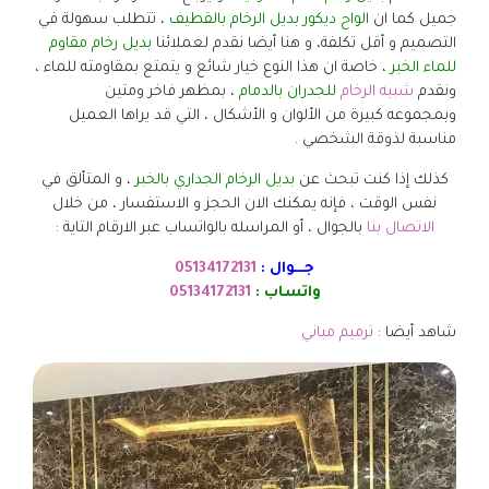
جميل كما ان
الواح ديكور بديل الرخام بالقطيف
، تتطلب سهولة في
التصميم و أقل تكلفة، و هنا أيضا نقدم لعملائنا
بديل رخام مقاوم
للماء الخبر
، خاصة ان هذا النوع خيار شائع و يتمتع بمقاومته للماء ،
ونقدم
شبيه الرخام
للجدران بالدمام
، بمظهر فاخر ومتين
وبمجموعه كبيرة من الألوان و الأشكال ، التي قد يراها العميل
مناسبة لذوقة الشخصي .
كذلك إذا كنت تبحث عن
بديل الرخام الجداري بالخبر
، و المتألق في
نفس الوقت ، فإنه يمكنك الان الحجز و الاستفسار ، من خلال
الاتصال بنا
بالجوال ، أو المراسله بالواتساب عبر الارقام التاية :
جـــوال :
05134172131
واتساب :
05134172131
شاهد أيضا :
ترميم مباني