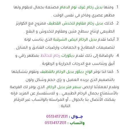
ومنها
بديل رخام غرف نوم الدمام
مصنعة بجمال لايقوم ولها
مظهر عصري وفاخر في نفس الوقت .
كذلك
بديل رخام مقاوم للخدش القطيف
ممزوج مع الكوارتز
الطبيعي لإنتاج سطح متين ومقاوم للخدوش و البقع .
أيضا نقدم
بديل الرخام ابيض الشرقية
الذي يناسب لونه
لتصميمات المطابخ و الحمامات وارضيات الفنادق و المنازل .
بالإضافة إلى ذلك نقدم
ديكورات
رخام للحائط
بمظهر راقي و
أنيق ويتناسب مع الدرجات الحرارية و الرطوبة .
كما اننا نوفر
الواح ديكور بديل الرخام بالقطيف
ونقوم بتشكيلها
بالتصميم الذي يريده العميل و بإي حجم وشكل ولون.
ونقدم لعملائنا ارخص
سعر متر بديل الرخام
، الذي يوفر لك الفرصة
بالأستمتاع بجمال الرخام الطبيعي ، و للاستفسار عن المزيد فإنه
يمكنك الأتصال بنا بالجوال ، أو المراسله بالواتساب عبر الارقام
التالية :
جـــوال :
05134172131
واتساب :
05134172131