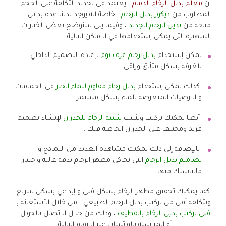
ان
معلم بديل الرخام الدمام
، يعتمد في تحديد التكلفة على الحجم
المطلوب من
ديكور بديل الرخام
، خاصة انه يوجد لدينا عدة بدائل
متاحة من
بديل الرخام الجديد
، وفيما يلي سنوضح بعض الخيارات
الشهيرة التي يمكن إستخدامها في الاماكن التالية :
يمكن إستخدام
بديل رخام غرف نوم
لإعادة التصميم الداخلي
للغرفة بشكل متألق وراقي .
كذلك يمكن إستخدام
بديل رخام مقاوم للماء الخبر
في الحمامات
و الارضيات المتعرضة للماء بشكل مستمر .
أيضا يمكنك تركيب وتثبيت
شبيه الرخام للجدران
لإنشاء تصميم
فريد ومختلف على الجدران الخاصة فيك .
بالإضافة إلى ذلك يمكنك مشاهدة العديد من النماذج و
تصاميم بديل الرخام
التي تحاكي مظهر الرخام بدقة عالية واختيار
مايناسبك منها .
كما يمكنك تحقيق مظهر الرخام بشكل فني و إبداعي بشكل سريع
وبتكلفة أقل من تركيب بديل الرخام الطبيعي ، من خلال الأستعانة بـ
فني تركيب بديل الرخام بالقطيف
، وذلك من خلال الاتصال بالجوال ،
أو المراسله بالواتساب عبر الارقام التالية :